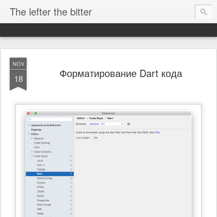
The lefter the bitter
NOV
Форматирование Dart кода
18