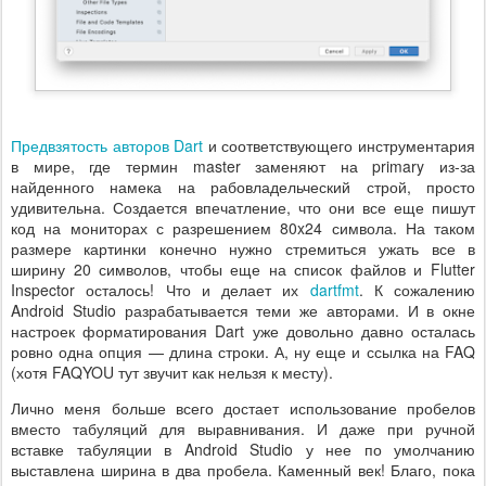
Предвзятость авторов Dart
и соответствующего инструментария
в мире, где термин master заменяют на primary из-за
найденного намека на рабовладельческий строй, просто
удивительна. Создается впечатление, что они все еще пишут
код на мониторах с разрешением 80x24 символа. На таком
размере картинки конечно нужно стремиться ужать все в
ширину 20 символов, чтобы еще на список файлов и Flutter
Inspector осталось! Что и делает их
dartfmt
. К сожалению
Android Studio разрабатывается теми же авторами. И в окне
настроек форматирования Dart уже довольно давно осталась
ровно одна опция — длина строки. А, ну еще и ссылка на FAQ
(хотя FAQYOU тут звучит как нельзя к месту).
Лично меня больше всего достает использование пробелов
вместо табуляций для выравнивания. И даже при ручной
вставке табуляции в Android Studio у нее по умолчанию
выставлена ширина в два пробела. Каменный век! Благо, пока