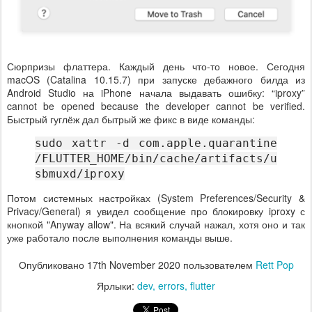
Сюрпризы флаттера. Каждый день что-то новое. Сегодня
macOS (Catalina 10.15.7) при запуске дебажного билда из
Android Studio на iPhone начала выдавать ошибку: “iproxy”
cannot be opened because the developer cannot be verified.
Быстрый гуглёж дал бытрый же фикс в виде команды:
sudo xattr -d com.apple.quarantine
/FLUTTER_HOME/bin/cache/artifacts/u
sbmuxd/iproxy
Потом системных настройках (System Preferences/Security &
Privacy/General) я увидел сообщение про блокировку iproxy с
кнопкой "Anyway allow". На всякий случай нажал, хотя оно и так
уже работало после выполнения команды выше.
Опубликовано
17th November 2020
пользователем
Rett Pop
Ярлыки:
dev
errors
flutter