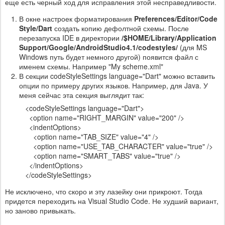
еще есть черный ход для исправления этой несправедливости.
В окне настроек форматирования
Preferences/Editor/Code
Style/Dart
создать копию дефолтной схемы. После
перезапуска IDE в директории
/$HOME/Library/Application
Support/Google/AndroidStudio4.1/codestyles/
(для MS
Windows путь будет немного другой) появится файл с
именем схемы. Например "My scheme.xml"
В секции codeStyleSettings language="Dart" можно вставить
опции по примеру других языков. Например, для Java. У
меня сейчас эта секция выглядит так:
<codeStyleSettings language="Dart">
<option name="RIGHT_MARGIN" value="200" />
<indentOptions>
<option name="TAB_SIZE" value="4" />
<option name="USE_TAB_CHARACTER" value="true" />
<option name="SMART_TABS" value="true" />
</indentOptions>
</codeStyleSettings>
Не исключено, что скоро и эту лазейку они прикроют. Тогда
придется переходить на Visual Studio Code. Не худший вариант,
но заново привыкать.