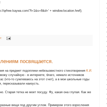
:
p://qrfree.kaywa.com/?l=1&s=8&d=' + window.location.href);
т:
лениям посвящается.
ния на предмет подоплеки небезызвестного стихотворения
К.И.
вожу случайную - в интернете, благо, немало источников
ас (что-то сумлеваюсь на этот счет), а в мои школьные годы
я, пересказывали наизусть.
но. Старая тетка не моет посуду. Фу, какая она глупая. Как же
 разные вещи под другим углом. Примером этого взросления