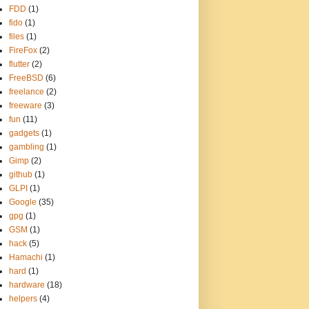
FDD
(1)
fido
(1)
files
(1)
FireFox
(2)
flutter
(2)
FreeBSD
(6)
freelance
(2)
freeware
(3)
fun
(11)
gadgets
(1)
gambling
(1)
Gimp
(2)
github
(1)
GLPI
(1)
Google
(35)
gpg
(1)
GSM
(1)
hack
(5)
Hamachi
(1)
hard
(1)
hardware
(18)
helpers
(4)