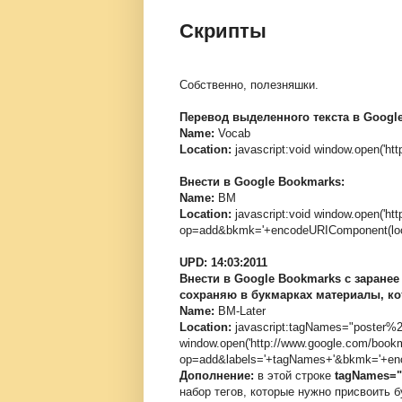
Скрипты
Собственно, полезняшки.
Перевод выделенного текста в Google 
Name:
Vocab
Location:
javascript:void window.open('http
Внести в Google Bookmarks:
Name:
BM
Location:
javascript:void window.open('h
op=add&bkmk='+encodeURIComponent(locatio
UPD: 14:03:2011
Внести в Google Bookmarks с заранее
сохраняю в букмарках материалы, ко
Name:
BM-Later
Location:
javascript:tagNames="poster%2Cl
window.open('http://www.google.com/boo
op=add&labels='+tagNames+'&bkmk='+encod
Дополнение:
в этой строке
tagNames="
набор тегов, которые нужно присвоить