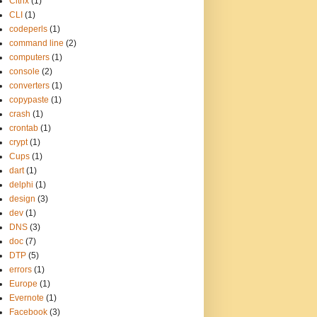
Citrix
(1)
CLI
(1)
codeperls
(1)
command line
(2)
computers
(1)
console
(2)
converters
(1)
copypaste
(1)
crash
(1)
crontab
(1)
crypt
(1)
Cups
(1)
dart
(1)
delphi
(1)
design
(3)
dev
(1)
DNS
(3)
doc
(7)
DTP
(5)
errors
(1)
Europe
(1)
Evernote
(1)
Facebook
(3)