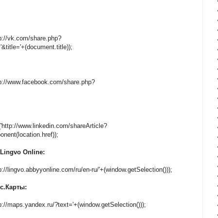
tp://vk.com/share.php?
title='+(document.title));
tp://www.facebook.com/share.php?
http://www.linkedin.com/shareArticle?
ent(location.href));
Lingvo Online:
://lingvo.abbyyonline.com/ru/en-ru/'+(window.getSelection()));
с.Карты:
p://maps.yandex.ru/?text='+(window.getSelection()));