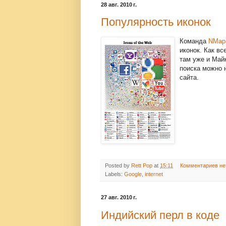
28 авг. 2010 г.
Популярность иконок
Команда
NMap.
иконок. Как вс
там уже и Май
поиска можно 
сайта.
Posted by
Rett Pop
at
15:11
Комментариев не
Labels:
Google
,
internet
27 авг. 2010 г.
Индийский перл в коде