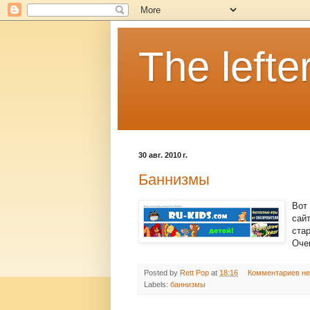
The lefter
30 авг. 2010 г.
Баннизмы
Вот
сай
ста
Очен
Posted by
Rett Pop
at
18:16
Комментариев не
Labels:
баннизмы