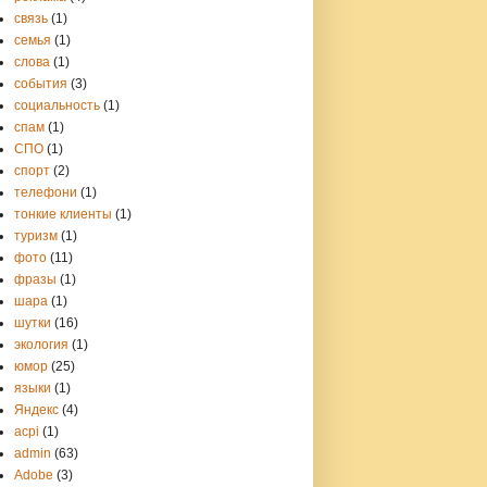
связь
(1)
семья
(1)
слова
(1)
события
(3)
социальность
(1)
спам
(1)
СПО
(1)
спорт
(2)
телефони
(1)
тонкие клиенты
(1)
туризм
(1)
фото
(11)
фразы
(1)
шара
(1)
шутки
(16)
экология
(1)
юмор
(25)
языки
(1)
Яндекс
(4)
acpi
(1)
admin
(63)
Adobe
(3)