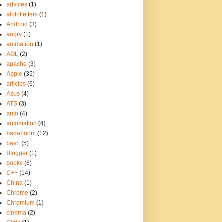
advices
(1)
alotofletters
(1)
Android
(3)
angry
(1)
animation
(1)
AOL
(2)
apache
(3)
Apple
(35)
articles
(6)
Asus
(4)
ATS
(3)
auto
(4)
automation
(4)
badaboom
(12)
bash
(5)
Blogger
(1)
books
(6)
C++
(14)
China
(1)
Chrome
(2)
Chromium
(1)
cinema
(2)