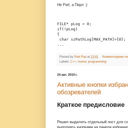
Не Perl, а Перл :)
FILE* pLog = 0;
if(!pLog)
{
 char szPathLog[MAX_PATH]={0}; 
...
Posted by
Rett Pop
at
13:41
Комментариев не
Labels:
C++
,
humor
,
programming
24 авг. 2010 г.
Активные кнопки избран
обозревателей
Краткое предисловие
Решил выделить отдельный пост для соб
выполнять кнопками на панели избранно