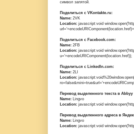
символ запятой.
Поделиться с VKontakte.ru:
Name:
2VK
Location:
javascript:void window.open('ht
url='+encodeURIComponent(location.href)+'&
Поделиться с Facebook.com:
Name:
2FB
Location:
javascript:void window.open('ht
u='+encodeURIComponent(location.href));
Поделиться с LinkedIn.com:
Name:
2LI
Location:
javascript:void%20window.open('
ro=false&mini=true&url='+encodeURICompon
Перевод выделенного текста в Abbyy 
Name:
Lingvo
Location:
javascript:void window.open('http
Перевод выделенного адреса в Яндек
Name:
Lingvo
Location:
javascript:void window.open('htt