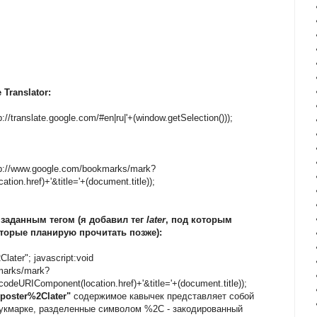
Translator:
://translate.google.com/#en|ru|'+(window.getSelection()));
ttp://www.google.com/bookmarks/mark?
n.href)+'&title='+(document.title));
 заданным тегом (я добавил тег
later
, под которым
торые планирую прочитать позже):
ater"; javascript:void
kmarks/mark?
eURIComponent(location.href)+'&title='+(document.title));
poster%2Clater"
содержимое кавычек представляет собой
 букмарке, разделенные символом %2C - закодированный