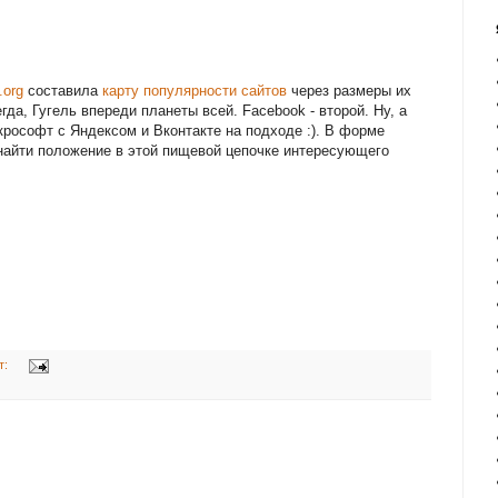
org
составила
карту популярности сайтов
через размеры их
егда, Гугель впереди планеты всей. Facebook - второй. Ну, а
крософт с Яндексом и Вконтакте на подходе :). В форме
найти положение в этой пищевой цепочке интересующего
т: