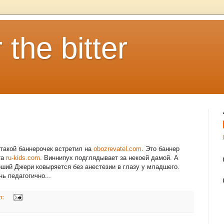
 the bitter
 такой баннерочек встретил на
obozrevatel.com
. Это баннер
та
ru-kids.com
. Виннипух подглядывает за некоей дамой. А
рший Джери ковыряется без анестезии в глазу у младшего.
ь педагогично...
т: