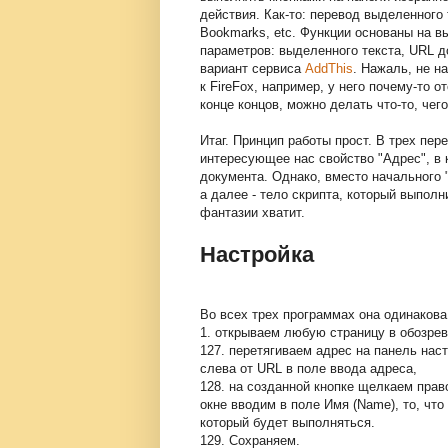
действия. Как-то: перевод выделенного
Bookmarks, etc. Функции основаны на 
параметров: выделенного текста, URL д
вариант сервиса
AddThis
. Нажаль, не н
к FireFox, например, у него почему-то 
конце концов, можно делать что-то, чего
Итаг. Принцип работы прост. В трех пе
интересующее нас свойство "Адрес", в 
документа. Однако, вместо начального "h
а далее - тело скрипта, который выполн
фантазии хватит.
Настройка
Во всех трех программах она одинакова
1. открываем любую страницу в обозрев
127. перетягиваем адрес на панель нас
слева от URL в поле ввода адреса,
128. на созданной кнопке щелкаем пра
окне вводим в поле Имя (Name), то, что 
который будет выполняться.
129. Сохраняем.