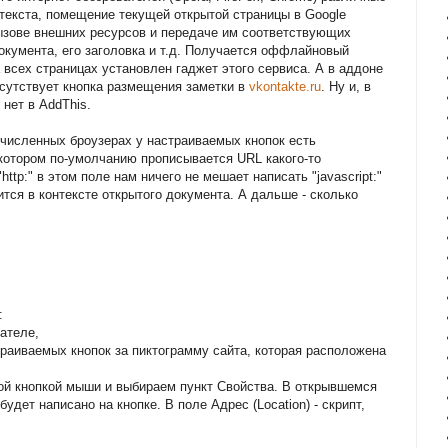
 текста, помещение текущей открытой страницы в Google
вызове внешних ресурсов и передаче им соответствующих
окумента, его заголовка и т.д. Получается оффлайновый
а всех страницах установлен гаджет этого сервиса. А в аддоне
отсутствует кнопка размещения заметки в
vkontakte.ru
. Ну и, в
 нет в AddThis.
речисленных броузерах у настраиваемых кнопок есть
котором по-умолчанию прописывается URL какого-то
ttp:" в этом поле нам ничего не мешает написать "javascript:"
ится в контексте открытого документа. А дальше - сколько
:
ателе,
траиваемых кнопок за пиктограмму сайта, которая расположена
вой кнопкой мыши и выбираем пункт Свойства. В открывшемся
будет написано на кнопке. В поле Адрес (Location) - скрипт,