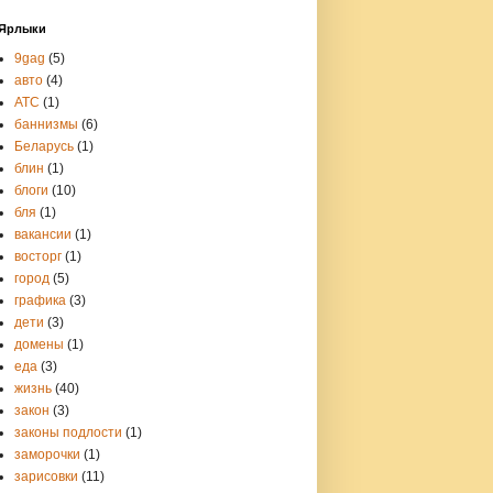
Ярлыки
9gag
(5)
авто
(4)
АТС
(1)
баннизмы
(6)
Беларусь
(1)
блин
(1)
блоги
(10)
бля
(1)
вакансии
(1)
восторг
(1)
город
(5)
графика
(3)
дети
(3)
домены
(1)
еда
(3)
жизнь
(40)
закон
(3)
законы подлости
(1)
заморочки
(1)
зарисовки
(11)