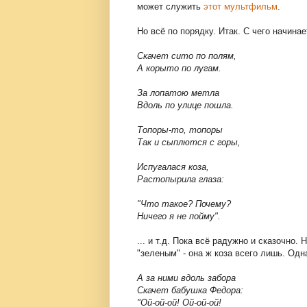
может служить
этот мультфильм
.
Но всё по порядку. Итак. С чего начина
Скачет сито по полям,
А корыто по лугам.
За лопатою метла
Вдоль по улице пошла.
Топоры-то, топоры
Так и сыплются с горы,
Испугалася коза,
Растопырила глаза:
"Что такое? Почему?
Ничего я не пойму".
... и т.д. Пока всё радужно и сказочно
"зеленым" - она ж коза всего лишь. Од
А за ними вдоль забора
Скачет бабушка Федора:
"Ой-ой-ой! Ой-ой-ой!