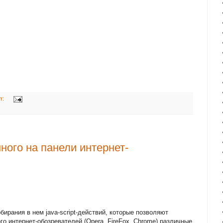
т:
ного на панели интернет-
ирания в нем java-script-действий, которые позволяют
го интернет-обозревателей (Opera, FireFox, Chrome) различные