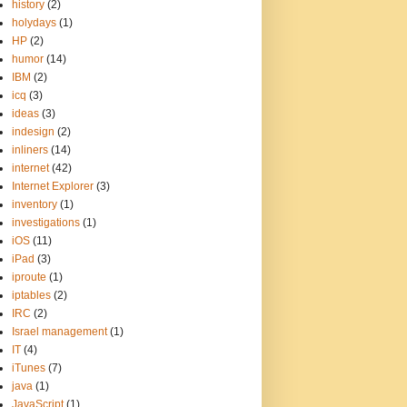
history
(2)
holydays
(1)
HP
(2)
humor
(14)
IBM
(2)
icq
(3)
ideas
(3)
indesign
(2)
inliners
(14)
internet
(42)
Internet Explorer
(3)
inventory
(1)
investigations
(1)
iOS
(11)
iPad
(3)
iproute
(1)
iptables
(2)
IRC
(2)
Israel management
(1)
IT
(4)
iTunes
(7)
java
(1)
JavaScript
(1)