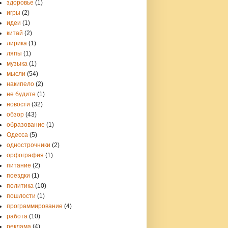
здоровье
(1)
игры
(2)
идеи
(1)
китай
(2)
лирика
(1)
ляпы
(1)
музыка
(1)
мысли
(54)
накипело
(2)
не будите
(1)
новости
(32)
обзор
(43)
образование
(1)
Одесса
(5)
однострочники
(2)
орфография
(1)
питание
(2)
поездки
(1)
политика
(10)
пошлости
(1)
программирование
(4)
работа
(10)
реклама
(4)