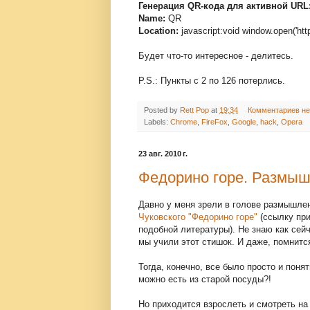
Генерация QR-кода для активной URL
Name:
QR
Location:
javascript:void window.open('htt
Будет что-то интересное - делитесь.
P.S.: Пункты с 2 по 126 потерлись.
Posted by
Rett Pop
at
19:34
Комментариев не
Labels:
Chrome
,
FireFox
,
Google
,
hack
,
Opera
23 авг. 2010 г.
Федорино горе. Размыш
Давно у меня зрели в голове размышле
Чуковского "Федорино горе"
(ссылку при
подобной литературы). Не знаю как сейч
мы учили этот стишок. И даже, помнитс
Тогда, конечно, все было просто и понят
можно есть из старой посуды?!
Но приходится взрослеть и смотреть на