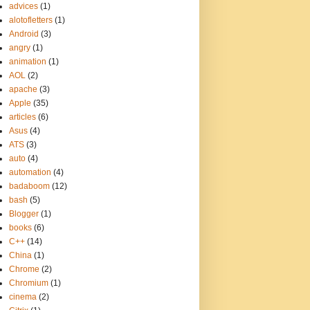
advices
(1)
alotofletters
(1)
Android
(3)
angry
(1)
animation
(1)
AOL
(2)
apache
(3)
Apple
(35)
articles
(6)
Asus
(4)
ATS
(3)
auto
(4)
automation
(4)
badaboom
(12)
bash
(5)
Blogger
(1)
books
(6)
C++
(14)
China
(1)
Chrome
(2)
Chromium
(1)
cinema
(2)