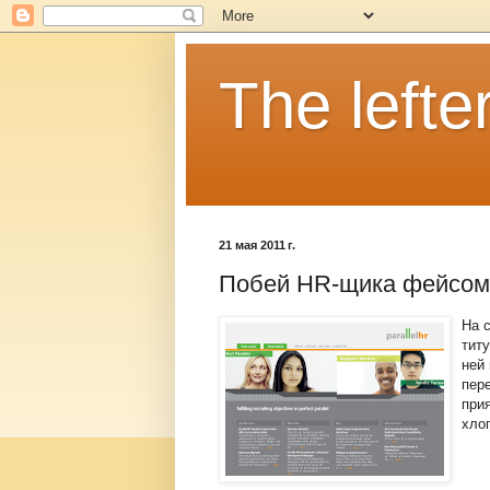
The lefter
21 мая 2011 г.
Побей HR-щика фейсом
На 
тит
ней
пер
при
хлоп