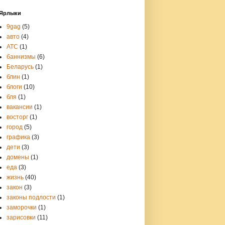
Ярлыки
9gag
(5)
авто
(4)
АТС
(1)
баннизмы
(6)
Беларусь
(1)
блин
(1)
блоги
(10)
бля
(1)
вакансии
(1)
восторг
(1)
город
(5)
графика
(3)
дети
(3)
домены
(1)
еда
(3)
жизнь
(40)
закон
(3)
законы подлости
(1)
заморочки
(1)
зарисовки
(11)