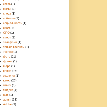
связь
(1)
семья
(1)
слова
(1)
события
(3)
социальность
(1)
спам
(1)
СПО
(1)
спорт
(2)
телефони
(1)
тонкие клиенты
(1)
туризм
(1)
фото
(11)
фразы
(1)
шара
(1)
шутки
(16)
экология
(1)
юмор
(25)
языки
(1)
Яндекс
(4)
acpi
(1)
admin
(63)
Adobe
(3)