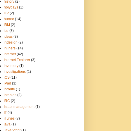
history
(2)
holydays
(1)
HP
(2)
humor
(14)
IBM
(2)
icq
(3)
ideas
(3)
indesign
(2)
inliners
(14)
internet
(42)
Internet Explorer
(3)
inventory
(1)
investigations
(1)
iOS
(11)
iPad
(3)
iproute
(1)
iptables
(2)
IRC
(2)
Israel management
(1)
IT
(4)
iTunes
(7)
java
(1)
JavaScript
(1)