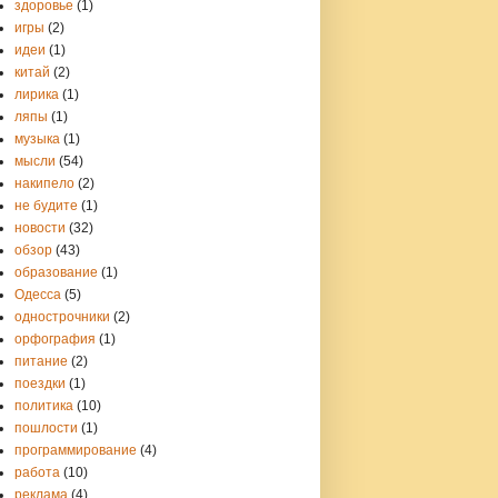
здоровье
(1)
игры
(2)
идеи
(1)
китай
(2)
лирика
(1)
ляпы
(1)
музыка
(1)
мысли
(54)
накипело
(2)
не будите
(1)
новости
(32)
обзор
(43)
образование
(1)
Одесса
(5)
однострочники
(2)
орфография
(1)
питание
(2)
поездки
(1)
политика
(10)
пошлости
(1)
программирование
(4)
работа
(10)
реклама
(4)