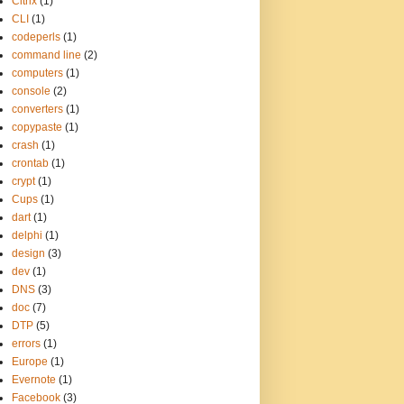
Citrix
(1)
CLI
(1)
codeperls
(1)
command line
(2)
computers
(1)
console
(2)
converters
(1)
copypaste
(1)
crash
(1)
crontab
(1)
crypt
(1)
Cups
(1)
dart
(1)
delphi
(1)
design
(3)
dev
(1)
DNS
(3)
doc
(7)
DTP
(5)
errors
(1)
Europe
(1)
Evernote
(1)
Facebook
(3)