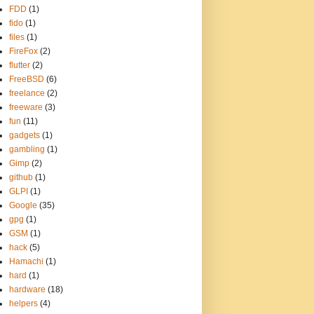
FDD
(1)
fido
(1)
files
(1)
FireFox
(2)
flutter
(2)
FreeBSD
(6)
freelance
(2)
freeware
(3)
fun
(11)
gadgets
(1)
gambling
(1)
Gimp
(2)
github
(1)
GLPI
(1)
Google
(35)
gpg
(1)
GSM
(1)
hack
(5)
Hamachi
(1)
hard
(1)
hardware
(18)
helpers
(4)