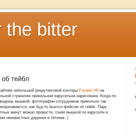
 the bitter
 об тейбл
сайтике небольшой рекрутинговой конторы
Parallel HR
на
ульной страничке прикольная каруселька нарисована. Когда по
 водишь мышкой, фотографии сотрудников прикольно так
еворачиваются, как буд-то бьются фейсом об тейбл. Пару
ятных минут можно провести, гоняя мышкой по карусели и
ая неизвестных дяденек и тётенек :)