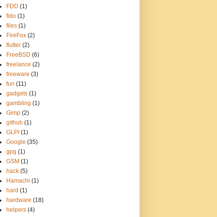
FDD
(1)
fido
(1)
files
(1)
FireFox
(2)
flutter
(2)
FreeBSD
(6)
freelance
(2)
freeware
(3)
fun
(11)
gadgets
(1)
gambling
(1)
Gimp
(2)
github
(1)
GLPI
(1)
Google
(35)
gpg
(1)
GSM
(1)
hack
(5)
Hamachi
(1)
hard
(1)
hardware
(18)
helpers
(4)