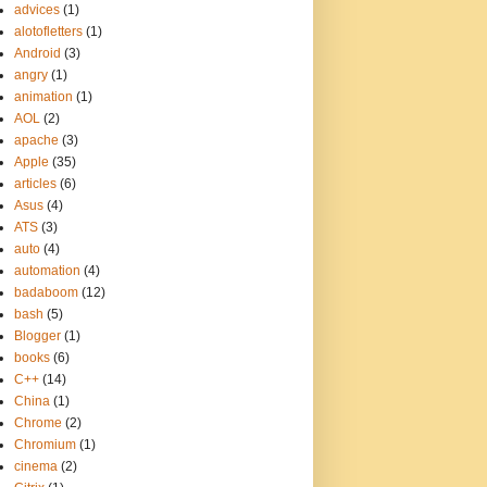
advices
(1)
alotofletters
(1)
Android
(3)
angry
(1)
animation
(1)
AOL
(2)
apache
(3)
Apple
(35)
articles
(6)
Asus
(4)
ATS
(3)
auto
(4)
automation
(4)
badaboom
(12)
bash
(5)
Blogger
(1)
books
(6)
C++
(14)
China
(1)
Chrome
(2)
Chromium
(1)
cinema
(2)