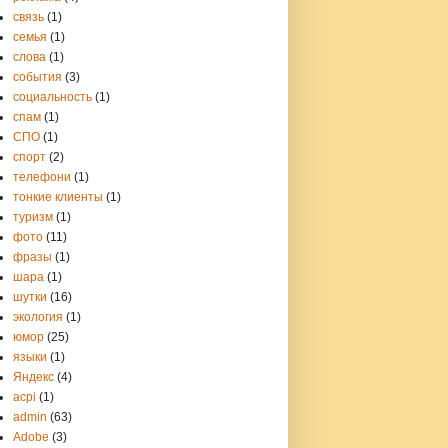
связь
(1)
семья
(1)
слова
(1)
события
(3)
социальность
(1)
спам
(1)
СПО
(1)
спорт
(2)
телефони
(1)
тонкие клиенты
(1)
туризм
(1)
фото
(11)
фразы
(1)
шара
(1)
шутки
(16)
экология
(1)
юмор
(25)
языки
(1)
Яндекс
(4)
acpi
(1)
admin
(63)
Adobe
(3)