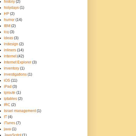
history
(2)
holydays
(1)
HP
(2)
humor
(14)
IBM
(2)
icq
(3)
ideas
(3)
indesign
(2)
inliners
(14)
internet
(42)
Internet Explorer
(3)
inventory
(1)
investigations
(1)
iOS
(11)
iPad
(3)
iproute
(1)
iptables
(2)
IRC
(2)
Israel management
(1)
IT
(4)
iTunes
(7)
java
(1)
JavaScript
(1)