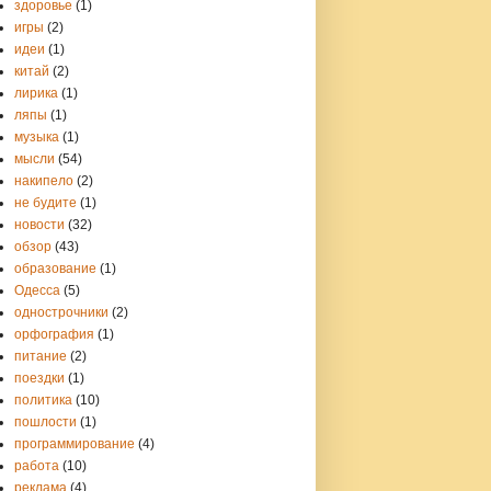
здоровье
(1)
игры
(2)
идеи
(1)
китай
(2)
лирика
(1)
ляпы
(1)
музыка
(1)
мысли
(54)
накипело
(2)
не будите
(1)
новости
(32)
обзор
(43)
образование
(1)
Одесса
(5)
однострочники
(2)
орфография
(1)
питание
(2)
поездки
(1)
политика
(10)
пошлости
(1)
программирование
(4)
работа
(10)
реклама
(4)