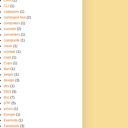
Citrix
(1)
CLI
(1)
codeperls
(1)
command line
(2)
computers
(1)
console
(2)
converters
(1)
copypaste
(1)
crash
(1)
crontab
(1)
crypt
(1)
Cups
(1)
dart
(1)
delphi
(1)
design
(3)
dev
(1)
DNS
(3)
doc
(7)
DTP
(5)
errors
(1)
Europe
(1)
Evernote
(1)
Facebook
(3)