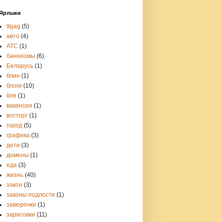
Ярлыки
9gag
(5)
авто
(4)
АТС
(1)
баннизмы
(6)
Беларусь
(1)
блин
(1)
блоги
(10)
бля
(1)
вакансии
(1)
восторг
(1)
город
(5)
графика
(3)
дети
(3)
домены
(1)
еда
(3)
жизнь
(40)
закон
(3)
законы подлости
(1)
заморочки
(1)
зарисовки
(11)