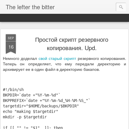
The lefter the bitter
Простой скрипт резервного
SEP
16
копирования. Upd.
Немного доделал
свой старый скрипт
резервного копирования.
Теперь он определяет, что ему передали директорию и
архивирует ее в один файл в директорию бакапов.
#!/bin/sh

BKPDIR=`date +"%Y-%m-%d"`

BKPPREFIX=`date +"%Y-%m-%d_%H-%M-%S_"`

targetdir="$HOME/backups/$BKPDIR"

echo "making $targetdir"

mkdir -p $targetdir

if [[ "" != "$1"  ]]; then
