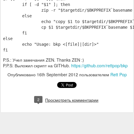
        if [ -d "$1" ]; then

                zip -r "$targetdir/$BKPPREFIX`basename 
        else

                echo "copy $1 to $targetdir/$BKPPREFIX`
                cp $1 $targetdir/$BKPPREFIX`basename $1
        fi

else

        echo "Usage: bkp <[file]|[dir]>"

P.S.: Учел замечания ZEN. Thanks ZEN :)
P.P.S: Выложил скрипт на GITHub.
https://github.com/rettpop/bkp
Опубликовано
16th September 2012
пользователем
Rett Pop
2
Просмотреть комментарии