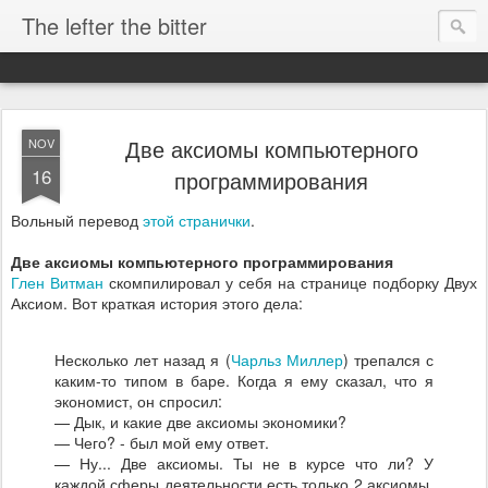
The lefter the bitter
Две аксиомы компьютерного
NOV
16
программирования
Вольный перевод
этой странички
.
Две аксиомы компьютерного программирования
Глен Витман
скомпилировал у себя на странице подборку Двух
Аксиом. Вот краткая история этого дела:
Несколько лет назад я (
Чарльз Миллер
) трепался с
каким-то типом в баре. Когда я ему сказал, что я
экономист, он спросил:
— Дык, и какие две аксиомы экономики?
— Чего? - был мой ему ответ.
— Ну... Две аксиомы. Ты не в курсе что ли? У
каждой сферы деятельности есть только 2 аксиомы,