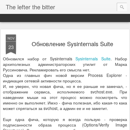
The lefter the bitter
NOV
Обновление Sysinternals Suite
23
Обновился набор от Sysinternals
Sysinternals Suite
. Набор
архиполезных администраторских утилит от Марка
Руссиновича. Рекламировать его смысла нет.
Одна из главных фич новой версии Process Explorer -
индикация сетевой активности процесса.
И, не уверен, что новая фича, но я ее раньше не замечал, -
отображение сервиса, исполняемого svchost.exe. При
наведении мыши на этот процесс можно посмотреть что
именно он выполняет. Имхо - фича полезная, ибо какая-то кака
может спрятаться за svchost, а админ ее и не заметит.
Еще одна фича, которую я всегда пользую - проверка
подписанности образа процесса (Options/Verify Image