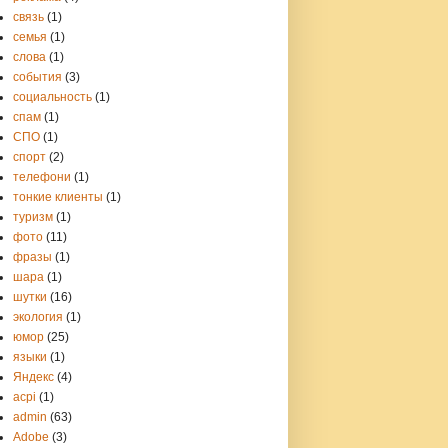
связь
(1)
семья
(1)
слова
(1)
события
(3)
социальность
(1)
спам
(1)
СПО
(1)
спорт
(2)
телефони
(1)
тонкие клиенты
(1)
туризм
(1)
фото
(11)
фразы
(1)
шара
(1)
шутки
(16)
экология
(1)
юмор
(25)
языки
(1)
Яндекс
(4)
acpi
(1)
admin
(63)
Adobe
(3)