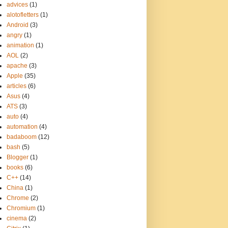
advices
(1)
alotofletters
(1)
Android
(3)
angry
(1)
animation
(1)
AOL
(2)
apache
(3)
Apple
(35)
articles
(6)
Asus
(4)
ATS
(3)
auto
(4)
automation
(4)
badaboom
(12)
bash
(5)
Blogger
(1)
books
(6)
C++
(14)
China
(1)
Chrome
(2)
Chromium
(1)
cinema
(2)