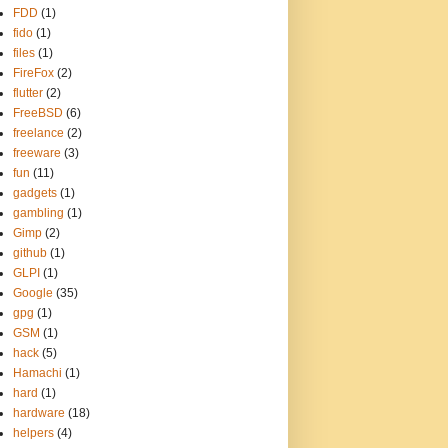
FDD
(1)
fido
(1)
files
(1)
FireFox
(2)
flutter
(2)
FreeBSD
(6)
freelance
(2)
freeware
(3)
fun
(11)
gadgets
(1)
gambling
(1)
Gimp
(2)
github
(1)
GLPI
(1)
Google
(35)
gpg
(1)
GSM
(1)
hack
(5)
Hamachi
(1)
hard
(1)
hardware
(18)
helpers
(4)