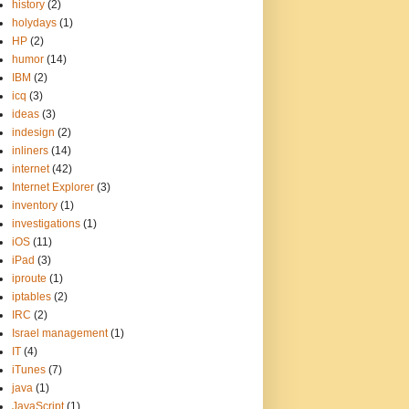
history
(2)
holydays
(1)
HP
(2)
humor
(14)
IBM
(2)
icq
(3)
ideas
(3)
indesign
(2)
inliners
(14)
internet
(42)
Internet Explorer
(3)
inventory
(1)
investigations
(1)
iOS
(11)
iPad
(3)
iproute
(1)
iptables
(2)
IRC
(2)
Israel management
(1)
IT
(4)
iTunes
(7)
java
(1)
JavaScript
(1)