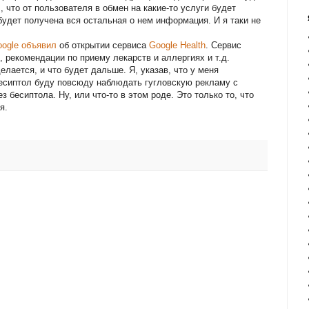
л, что от пользователя в обмен на какие-то услуги будет
будет получена вся остальная о нем информация. И я таки не
oogle
объявил
об открытии сервиса
Google Health
. Сервис
, рекомендации по приему лекарств и аллергиях и т.д.
лается, и что будет дальше. Я, указав, что у меня
бесиптол буду повсюду наблюдать гугловскую рекламу с
 бесиптола. Ну, или что-то в этом роде. Это только то, что
я.