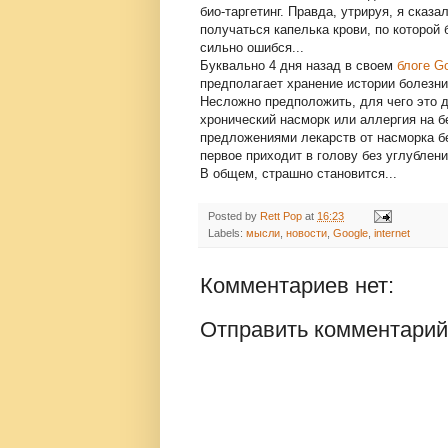
био-таргетинг. Правда, утрируя, я сказа
получаться капелька крови, по которой 
сильно ошибся...
Буквально 4 дня назад в своем
блоге G
предполагает хранение истории болезни
Несложно предположить, для чего это де
хронический насморк или аллергия на 
предложениями лекарств от насморка без
первое приходит в голову без углублени
В общем, страшно становится...
Posted by
Rett Pop
at
16:23
Labels:
мысли
,
новости
,
Google
,
internet
Комментариев нет:
Отправить комментарий