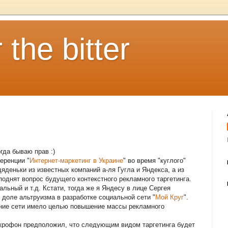
 the bitter
огда бываю прав :)
еренции "
Интернет-маркетинг в Украине
" во время "куглого"
яденьки из известных компаний а-ля Гугла и Яндекса, а из
поднят вопрос будущего контекстного рекламного таргетинга.
льный и т.д. Кстати, тогда же я Яндесу в лице Сергея
доле альтруизма в разработке социальной сети "
Мой Круг
".
дание сети имело целью повышение массы рекламного
микрофон предположил, что следующим видом таргетинга будет