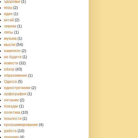
здоровье
(1)
игры
(2)
идеи
(1)
китай
(2)
лирика
(1)
ляпы
(1)
музыка
(1)
мысли
(54)
накипело
(2)
не будите
(1)
новости
(32)
обзор
(43)
образование
(1)
Одесса
(5)
однострочники
(2)
орфография
(1)
питание
(2)
поездки
(1)
политика
(10)
пошлости
(1)
программирование
(4)
работа
(10)
реклама
(4)