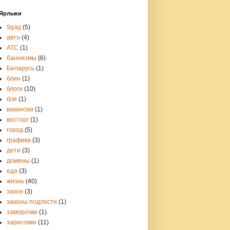
Ярлыки
9gag
(5)
авто
(4)
АТС
(1)
баннизмы
(6)
Беларусь
(1)
блин
(1)
блоги
(10)
бля
(1)
вакансии
(1)
восторг
(1)
город
(5)
графика
(3)
дети
(3)
домены
(1)
еда
(3)
жизнь
(40)
закон
(3)
законы подлости
(1)
заморочки
(1)
зарисовки
(11)