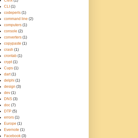
Citrix
(1)
CLI
(1)
codeperls
(1)
command line
(2)
computers
(1)
console
(2)
converters
(1)
copypaste
(1)
crash
(1)
crontab
(1)
crypt
(1)
Cups
(1)
dart
(1)
delphi
(1)
design
(3)
dev
(1)
DNS
(3)
doc
(7)
DTP
(5)
errors
(1)
Europe
(1)
Evernote
(1)
Facebook
(3)