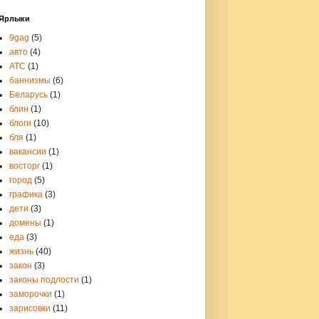
Ярлыки
9gag
(5)
авто
(4)
АТС
(1)
баннизмы
(6)
Беларусь
(1)
блин
(1)
блоги
(10)
бля
(1)
вакансии
(1)
восторг
(1)
город
(5)
графика
(3)
дети
(3)
домены
(1)
еда
(3)
жизнь
(40)
закон
(3)
законы подлости
(1)
заморочки
(1)
зарисовки
(11)