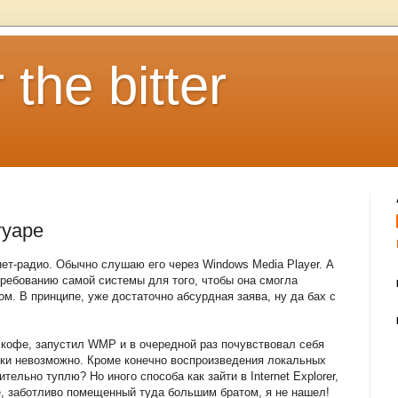
 the bitter
туаре
ет-радио. Обычно слушаю его через Windows Media Player. А
 требованию самой системы для того, чтобы она смогла
м. В принципе, уже достаточно абсурдная заява, ну да бах с
у кофе, запустил WMP и в очередной раз почувствовал себя
ски невозможно. Кроме конечно воспроизведения локальных
ельно туплю? Но иного способа как зайти в Internet Explorer,
de, заботливо помещенный туда большим братом, я не нашел!