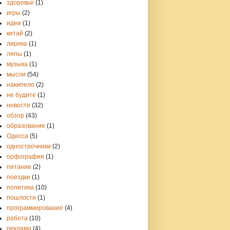
здоровье
(1)
игры
(2)
идеи
(1)
китай
(2)
лирика
(1)
ляпы
(1)
музыка
(1)
мысли
(54)
накипело
(2)
не будите
(1)
новости
(32)
обзор
(43)
образование
(1)
Одесса
(5)
однострочники
(2)
орфография
(1)
питание
(2)
поездки
(1)
политика
(10)
пошлости
(1)
программирование
(4)
работа
(10)
реклама
(4)