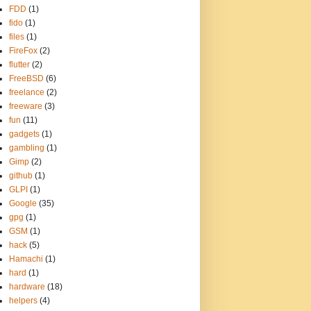
FDD
(1)
fido
(1)
files
(1)
FireFox
(2)
flutter
(2)
FreeBSD
(6)
freelance
(2)
freeware
(3)
fun
(11)
gadgets
(1)
gambling
(1)
Gimp
(2)
github
(1)
GLPI
(1)
Google
(35)
gpg
(1)
GSM
(1)
hack
(5)
Hamachi
(1)
hard
(1)
hardware
(18)
helpers
(4)