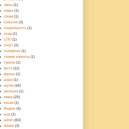
связь
(1)
семья
(1)
слова
(1)
события
(3)
социальность
(1)
спам
(1)
СПО
(1)
спорт
(2)
телефони
(1)
тонкие клиенты
(1)
туризм
(1)
фото
(11)
фразы
(1)
шара
(1)
шутки
(16)
экология
(1)
юмор
(25)
языки
(1)
Яндекс
(4)
acpi
(1)
admin
(63)
Adobe
(3)