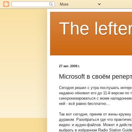
The lefter
27 авг. 2009 г.
Microsoft в своём репер
Сегодня решил с утра послушать интерн
недавно обновил его до 11-й версии по
синхронизироваться с моим наладоннико
ней - всё равно бесплатно...
Так вот сегодня, приняв от жены кружк
дураком. Разобраться где что практиче
видео- и аудио-файлов. Может я действит
выбрать в избранном Radio Station Gui