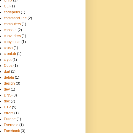
Citrix
(1)
CLI
(1)
codeperls
(1)
command line
(2)
computers
(1)
console
(2)
converters
(1)
copypaste
(1)
crash
(1)
crontab
(1)
crypt
(1)
Cups
(1)
dart
(1)
delphi
(1)
design
(3)
dev
(1)
DNS
(3)
doc
(7)
DTP
(5)
errors
(1)
Europe
(1)
Evernote
(1)
Facebook
(3)