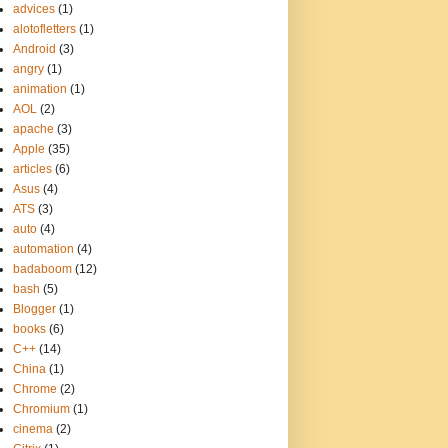
advices
(1)
alotofletters
(1)
Android
(3)
angry
(1)
animation
(1)
AOL
(2)
apache
(3)
Apple
(35)
articles
(6)
Asus
(4)
ATS
(3)
auto
(4)
automation
(4)
badaboom
(12)
bash
(5)
Blogger
(1)
books
(6)
C++
(14)
China
(1)
Chrome
(2)
Chromium
(1)
cinema
(2)