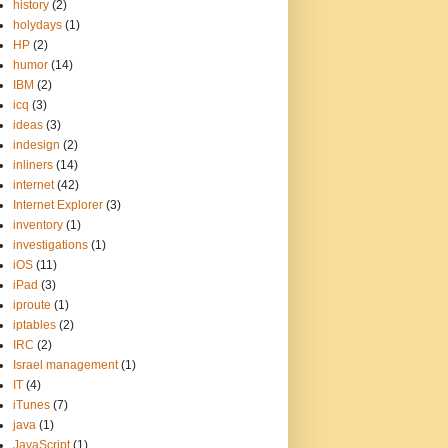
history
(2)
holydays
(1)
HP
(2)
humor
(14)
IBM
(2)
icq
(3)
ideas
(3)
indesign
(2)
inliners
(14)
internet
(42)
Internet Explorer
(3)
inventory
(1)
investigations
(1)
iOS
(11)
iPad
(3)
iproute
(1)
iptables
(2)
IRC
(2)
Israel management
(1)
IT
(4)
iTunes
(7)
java
(1)
JavaScript
(1)