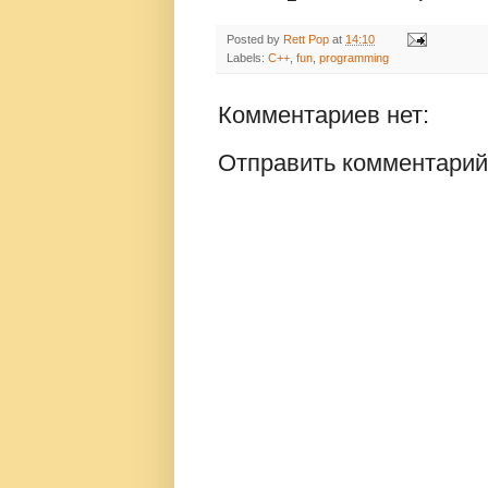
Posted by
Rett Pop
at
14:10
Labels:
C++
,
fun
,
programming
Комментариев нет:
Отправить комментарий