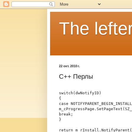
The lefter
22 окт. 2010 г.
C++ Перлы
switch(dwNotifyID)
{
case NOTIFYPARENT_BEGIN_INSTAL
m_cProgressPage.SetPageText(SZ_
break;
}
return m_rInstall.NotifyParent