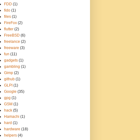
FDD
(1)
fido
(1)
files
(1)
FireFox
(2)
flutter
(2)
FreeBSD
(6)
freelance
(2)
freeware
(3)
fun
(11)
gadgets
(1)
gambling
(1)
Gimp
(2)
github
(1)
GLPI
(1)
Google
(35)
gpg
(1)
GSM
(1)
hack
(5)
Hamachi
(1)
hard
(1)
hardware
(18)
helpers
(4)