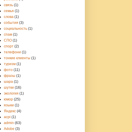
связь
(1)
семья
(1)
слова
(1)
события
(3)
социальность
(1)
спам
(1)
СПО
(1)
спорт
(2)
телефони
(1)
тонкие клиенты
(1)
туризм
(1)
фото
(11)
фразы
(1)
шара
(1)
шутки
(16)
экология
(1)
юмор
(25)
языки
(1)
Яндекс
(4)
acpi
(1)
admin
(63)
Adobe
(3)