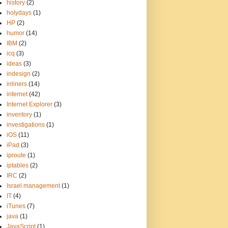
history
(2)
holydays
(1)
HP
(2)
humor
(14)
IBM
(2)
icq
(3)
ideas
(3)
indesign
(2)
inliners
(14)
internet
(42)
Internet Explorer
(3)
inventory
(1)
investigations
(1)
iOS
(11)
iPad
(3)
iproute
(1)
iptables
(2)
IRC
(2)
Israel management
(1)
IT
(4)
iTunes
(7)
java
(1)
JavaScript
(1)