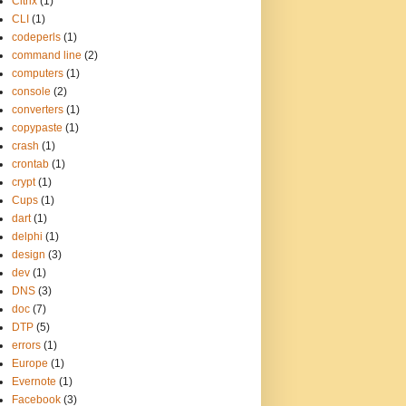
Citrix
(1)
CLI
(1)
codeperls
(1)
command line
(2)
computers
(1)
console
(2)
converters
(1)
copypaste
(1)
crash
(1)
crontab
(1)
crypt
(1)
Cups
(1)
dart
(1)
delphi
(1)
design
(3)
dev
(1)
DNS
(3)
doc
(7)
DTP
(5)
errors
(1)
Europe
(1)
Evernote
(1)
Facebook
(3)