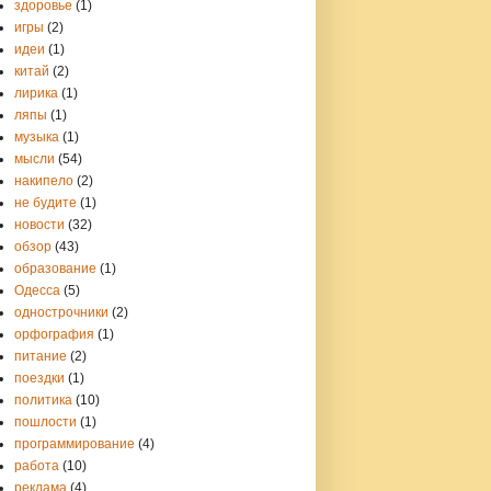
здоровье
(1)
игры
(2)
идеи
(1)
китай
(2)
лирика
(1)
ляпы
(1)
музыка
(1)
мысли
(54)
накипело
(2)
не будите
(1)
новости
(32)
обзор
(43)
образование
(1)
Одесса
(5)
однострочники
(2)
орфография
(1)
питание
(2)
поездки
(1)
политика
(10)
пошлости
(1)
программирование
(4)
работа
(10)
реклама
(4)