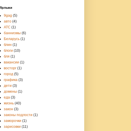
Ярлыки
9gag
(5)
авто
(4)
АТС
(1)
баннизмы
(6)
Беларусь
(1)
блин
(1)
блоги
(10)
бля
(1)
вакансии
(1)
восторг
(1)
город
(5)
графика
(3)
дети
(3)
домены
(1)
еда
(3)
жизнь
(40)
закон
(3)
законы подлости
(1)
заморочки
(1)
зарисовки
(11)