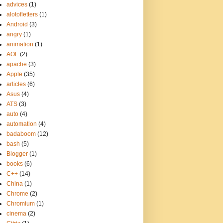
advices
(1)
alotofletters
(1)
Android
(3)
angry
(1)
animation
(1)
AOL
(2)
apache
(3)
Apple
(35)
articles
(6)
Asus
(4)
ATS
(3)
auto
(4)
automation
(4)
badaboom
(12)
bash
(5)
Blogger
(1)
books
(6)
C++
(14)
China
(1)
Chrome
(2)
Chromium
(1)
cinema
(2)