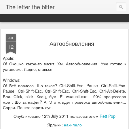
The lefter the bitter
JUL
Автообновления
12
Apple:
О! Окошко какое-то висит. Хм. Автообновления. Уже готово к
установке. Ладно, ставься.
Windows:
О! Всё повисло. Шо такое? Ctrl-Shift-Esc. Pause. Ctrl-Shift-Esc.
Pause. Ctrl-Shift-Esc. Ctrl-Shift-Esc. Ctrl-Shift-Esc. Ctrl-Alt-Delete.
Бля. Click, click. Клац, бум. Ё! wuauclt.exe - 90% процессора
жрет. Шо за нафиг? А! Это ж идет проверка автообновлений...
Сорри. Пошел варить суп.
Опубликовано
12th July 2011
пользователем
Rett Pop
Ярлыки:
накипело