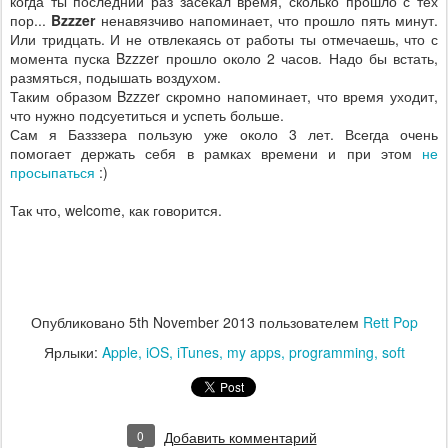
когда ты последний раз засекал время, сколько прошло с тех
пор...
Bzzzer
ненавязчиво напоминает, что прошло пять минут.
Или тридцать. И не отвлекаясь от работы ты отмечаешь, что с
момента пуска Bzzzer прошло около 2 часов. Надо бы встать,
размяться, подышать воздухом.
Таким образом Bzzzer скромно напоминает, что время уходит,
что нужно подсуетиться и успеть больше.
Сам я Базззера пользую уже около 3 лет. Всегда очень
помогает держать себя в рамках времени и при этом
не
просыпаться
:)
Так что, welcome, как говорится.
Опубликовано
5th November 2013
пользователем
Rett Pop
Ярлыки:
Apple
iOS
iTunes
my apps
programming
soft
0
Добавить комментарий