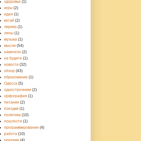
здоровье
(1)
игры
(2)
идеи
(1)
китай
(2)
лирика
(1)
ляпы
(1)
музыка
(1)
мысли
(54)
накипело
(2)
не будите
(1)
новости
(32)
обзор
(43)
образование
(1)
Одесса
(5)
однострочники
(2)
орфография
(1)
питание
(2)
поездки
(1)
политика
(10)
пошлости
(1)
программирование
(4)
работа
(10)
реклама
(4)