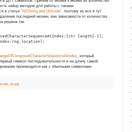
ть до 7 символов. Причем от иконки к иконке их количество
 есть набор методов для работы с такими
ся в статье
"NSString and Unicode"
, поэтому их все я тут
удаления последней иконки, вне зависимости от количества
а решена так:
sedCharacterSequenceAtIndex:[str length]-1];

rangeOfComposedCharacterSequenceAtIndex
, который
первый символ последовательности и на длину самой
рование производится как с обычными символами.
icode
,
Xcode