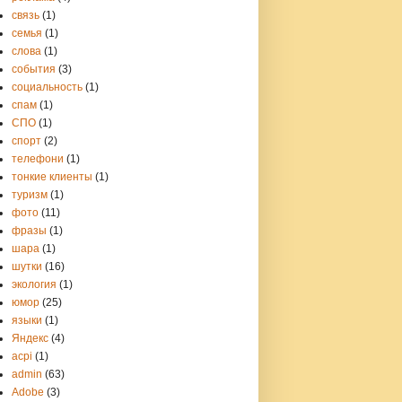
связь
(1)
семья
(1)
слова
(1)
события
(3)
социальность
(1)
спам
(1)
СПО
(1)
спорт
(2)
телефони
(1)
тонкие клиенты
(1)
туризм
(1)
фото
(11)
фразы
(1)
шара
(1)
шутки
(16)
экология
(1)
юмор
(25)
языки
(1)
Яндекс
(4)
acpi
(1)
admin
(63)
Adobe
(3)