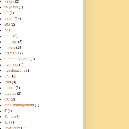
history
(2)
holydays
(1)
HP
(2)
humor
(14)
IBM
(2)
icq
(3)
ideas
(3)
indesign
(2)
inliners
(14)
internet
(42)
Internet Explorer
(3)
inventory
(1)
investigations
(1)
iOS
(11)
iPad
(3)
iproute
(1)
iptables
(2)
IRC
(2)
Israel management
(1)
IT
(4)
iTunes
(7)
java
(1)
JavaScript
(1)