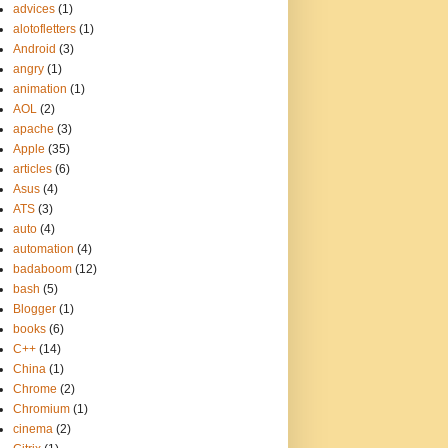
advices
(1)
alotofletters
(1)
Android
(3)
angry
(1)
animation
(1)
AOL
(2)
apache
(3)
Apple
(35)
articles
(6)
Asus
(4)
ATS
(3)
auto
(4)
automation
(4)
badaboom
(12)
bash
(5)
Blogger
(1)
books
(6)
C++
(14)
China
(1)
Chrome
(2)
Chromium
(1)
cinema
(2)