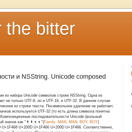
 the bitter
ости и NSString. Unicode composed
и из набора Unicode символов строке NSString. Одна из
ает не только UTF-8, но и UTF-16, и UTF-32. В данном случае
иконки из строки текста. Посимвольное удаление не работает,
начков используется UTF-32 (то есть длина символа понятна
 Композиционные последовательности Unicode (вольный
значок как "👨‍👨‍👦‍👦"(
Family: MAN, MAN, BOY, BOY
)
D U+1F468 U+200D U+1F466 U+200D U+1F466. Соответственно,