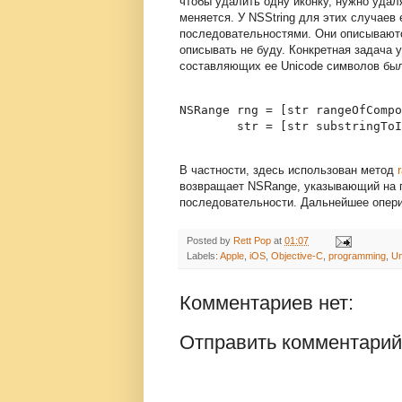
чтобы удалить одну иконку, нужно удаля
меняется. У NSString для этих случаев
последовательностями. Они описывают
описывать не буду. Конкретная задача 
составляющих ее Unicode символов был
NSRange rng = [str rangeOfCompo
В частности, здесь использован метод
возвращает NSRange, указывающий на 
последовательности. Дальнейшее опери
Posted by
Rett Pop
at
01:07
Labels:
Apple
,
iOS
,
Objective-C
,
programming
,
Un
Комментариев нет:
Отправить комментарий