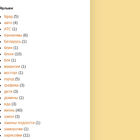
Ярлыки
9gag
(5)
авто
(4)
АТС
(1)
баннизмы
(6)
Беларусь
(1)
блин
(1)
блоги
(10)
бля
(1)
вакансии
(1)
восторг
(1)
город
(5)
графика
(3)
дети
(3)
домены
(1)
еда
(3)
жизнь
(40)
закон
(3)
законы подлости
(1)
заморочки
(1)
зарисовки
(11)