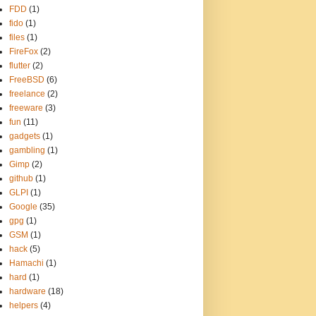
FDD
(1)
fido
(1)
files
(1)
FireFox
(2)
flutter
(2)
FreeBSD
(6)
freelance
(2)
freeware
(3)
fun
(11)
gadgets
(1)
gambling
(1)
Gimp
(2)
github
(1)
GLPI
(1)
Google
(35)
gpg
(1)
GSM
(1)
hack
(5)
Hamachi
(1)
hard
(1)
hardware
(18)
helpers
(4)