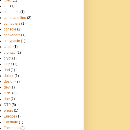
Citrix
(1)
CLI
(1)
codeperls
(1)
command line
(2)
computers
(1)
console
(2)
converters
(1)
copypaste
(1)
crash
(1)
crontab
(1)
crypt
(1)
Cups
(1)
dart
(1)
delphi
(1)
design
(3)
dev
(1)
DNS
(3)
doc
(7)
DTP
(5)
errors
(1)
Europe
(1)
Evernote
(1)
Facebook
(3)