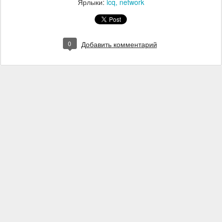
Ярлыки:
icq
network
0
Добавить комментарий