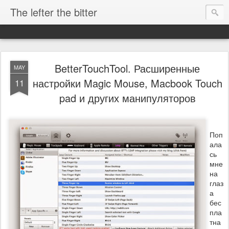
The lefter the bitter
BetterTouchTool. Расширенные
MAY
настройки Magic Mouse, Macbook Touch
11
pad и других манипуляторов
Поп
ала
сь
мне
на
глаз
а
бес
пла
тна