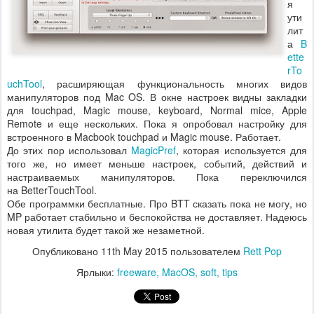
я
ути
лит
а
B
ette
rTo
uchTool
, расширяющая функциональность многих видов
манипуляторов под Mac OS. В окне настроек видны закладки
для touchpad, Magic mouse, keyboard, Normal mice, Apple
Remote и еще нескольких. Пока я опробовал настройку для
встроенного в Macbook touchpad и Magic mouse. Работает.
До этих пор использовал
MagicPref
, которая используется для
того же, но имеет меньше настроек, событий, действий и
настраиваемых манипуляторов. Пока переключился
на BetterTouchTool.
Обе программки бесплатные. Про BTT сказать пока не могу, но
MP работает стабильно и беспокойства не доставляет. Надеюсь
новая утилита будет такой же незаметной.
Опубликовано
11th May 2015
пользователем
Rett Pop
Ярлыки:
freeware
MacOS
soft
tips